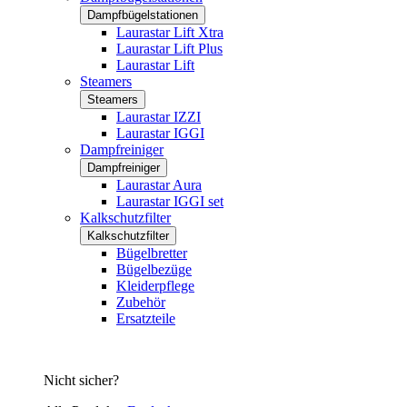
Dampfbügelstationen
Laurastar Lift Xtra
Laurastar Lift Plus
Laurastar Lift
Steamers
Steamers
Laurastar IZZI
Laurastar IGGI
Dampfreiniger
Dampfreiniger
Laurastar Aura
Laurastar IGGI set
Kalkschutzfilter
Kalkschutzfilter
Bügelbretter
Bügelbezüge
Kleiderpflege
Zubehör
Ersatzteile
Nicht sicher?