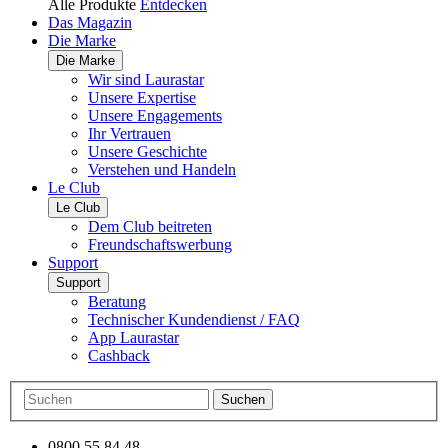
Alle Produkte
Entdecken
Das Magazin
Die Marke
Die Marke
Wir sind Laurastar
Unsere Expertise
Unsere Engagements
Ihr Vertrauen
Unsere Geschichte
Verstehen und Handeln
Le Club
Le Club
Dem Club beitreten
Freundschaftswerbung
Support
Support
Beratung
Technischer Kundendienst / FAQ
App Laurastar
Cashback
Suchen
0800 55 84 48