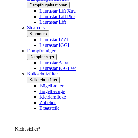
Dampfbügelstationen
Laurastar Lift Xtra
Laurastar Lift Plus
Laurastar Lift
Steamers
Steamers
Laurastar IZZI
Laurastar IGGI
Dampfreiniger
Dampfreiniger
Laurastar Aura
Laurastar IGGI set
Kalkschutzfilter
Kalkschutzfilter
Bügelbretter
Bügelbezüge
Kleiderpflege
Zubehör
Ersatzteile
Nicht sicher?