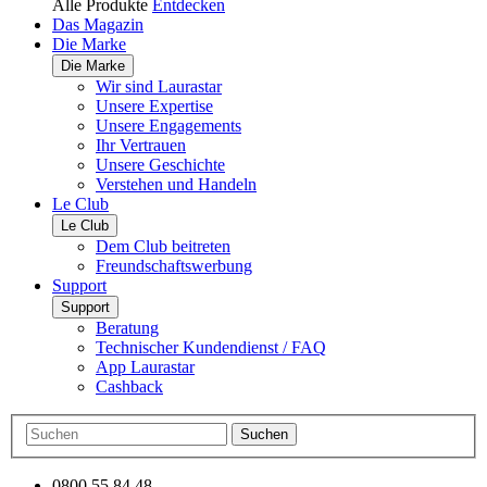
Alle Produkte
Entdecken
Das Magazin
Die Marke
Die Marke
Wir sind Laurastar
Unsere Expertise
Unsere Engagements
Ihr Vertrauen
Unsere Geschichte
Verstehen und Handeln
Le Club
Le Club
Dem Club beitreten
Freundschaftswerbung
Support
Support
Beratung
Technischer Kundendienst / FAQ
App Laurastar
Cashback
Suchen
0800 55 84 48