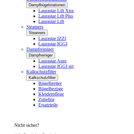
Dampfbügelstationen
Laurastar Lift Xtra
Laurastar Lift Plus
Laurastar Lift
Steamers
Steamers
Laurastar IZZI
Laurastar IGGI
Dampfreiniger
Dampfreiniger
Laurastar Aura
Laurastar IGGI set
Kalkschutzfilter
Kalkschutzfilter
Bügelbretter
Bügelbezüge
Kleiderpflege
Zubehör
Ersatzteile
Nicht sicher?