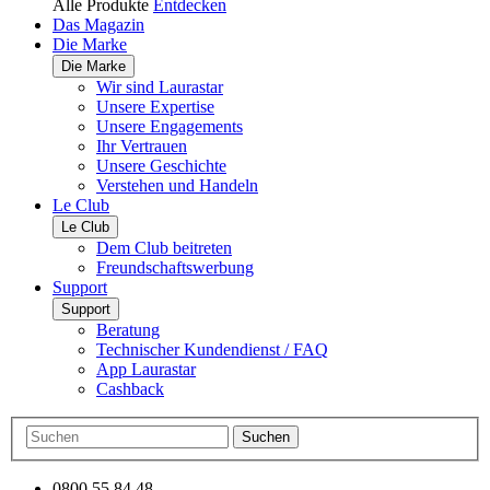
Alle Produkte
Entdecken
Das Magazin
Die Marke
Die Marke
Wir sind Laurastar
Unsere Expertise
Unsere Engagements
Ihr Vertrauen
Unsere Geschichte
Verstehen und Handeln
Le Club
Le Club
Dem Club beitreten
Freundschaftswerbung
Support
Support
Beratung
Technischer Kundendienst / FAQ
App Laurastar
Cashback
Suchen
0800 55 84 48