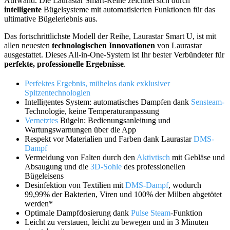
Aufwand. Die Laurastar Smart-Reihe zeichnet sich durch
intelligente
Bügelsysteme mit automatisierten Funktionen für das
ultimative Bügelerlebnis aus.
Das fortschrittlichste Modell der Reihe, Laurastar Smart U, ist mit
allen neuesten
technologischen Innovationen
von Laurastar
ausgestattet. Dieses All-in-One-System ist Ihr bester Verbündeter für
perfekte, professionelle Ergebnisse
.
Perfektes Ergebnis, mühelos dank exklusiver
Spitzentechnologien
Intelligentes System: automatisches Dampfen dank
Sensteam-
Technologie, keine Temperaturanpassung
Vernetztes
Bügeln: Bedienungsanleitung und
Wartungswarnungen über die App
Respekt vor Materialien und Farben dank Laurastar
DMS-
Dampf
Vermeidung von Falten durch den
Aktivtisch
mit Gebläse und
Absaugung und die
3D-Sohle
des professionellen
Bügeleisens
Desinfektion von Textilien mit
DMS-Dampf
, wodurch
99,99% der Bakterien, Viren und 100% der Milben abgetötet
werden*
Optimale Dampfdosierung dank
Pulse Steam
-Funktion
Leicht zu verstauen, leicht zu bewegen und in 3 Minuten