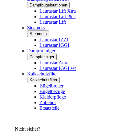
Dampfbügelstationen
Laurastar Lift Xtra
Laurastar Lift Plus
Laurastar Lift
Steamers
Steamers
Laurastar IZZI
Laurastar IGGI
Dampfreiniger
Dampfreiniger
Laurastar Aura
Laurastar IGGI set
Kalkschutzfilter
Kalkschutzfilter
Bügelbretter
Bügelbezüge
Kleiderpflege
Zubehör
Ersatzteile
Nicht sicher?