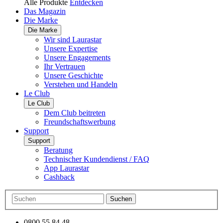
Alle Produkte
Entdecken
Das Magazin
Die Marke
Die Marke
Wir sind Laurastar
Unsere Expertise
Unsere Engagements
Ihr Vertrauen
Unsere Geschichte
Verstehen und Handeln
Le Club
Le Club
Dem Club beitreten
Freundschaftswerbung
Support
Support
Beratung
Technischer Kundendienst / FAQ
App Laurastar
Cashback
Suchen
0800 55 84 48