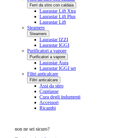
Ferri da stiro con caldaia
Laurastar Lift Xtra
Laurastar Lift Plus
Laurastar Lift
Steamers
Steamers
Laurastar IZZI
Laurastar IGGI
Purificatori a vapore
Purificatori a vapore
Laurastar Aura
Laurastar IGGI set
Filtri anticalcare
Filtri anticalcare
Assi da stiro
Copriasse
Cura degli indumenti
Accessori
Ricambi
non ne sei sicuro?