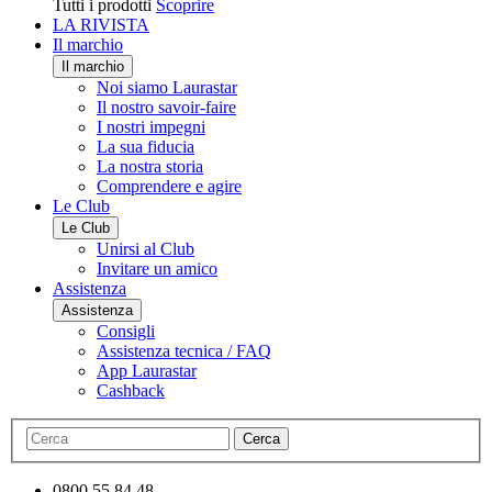
Tutti i prodotti
Scoprire
LA RIVISTA
Il marchio
Il marchio
Noi siamo Laurastar
Il nostro savoir-faire
I nostri impegni
La sua fiducia
La nostra storia
Comprendere e agire
Le Club
Le Club
Unirsi al Club
Invitare un amico
Assistenza
Assistenza
Consigli
Assistenza tecnica / FAQ
App Laurastar
Cashback
Cerca
0800 55 84 48