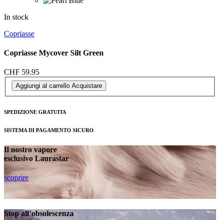
In stock
Copriasse
Copriasse Mycover Silt Green
CHF 59.95
Aggiungi al carrello
Acquistare
SPEDIZIONE GRATUITA
SISTEMA DI PAGAMENTO SICURO
Il nostro vapore
esclusivo Laurastar
scoprire
Stop all’obsolescenza