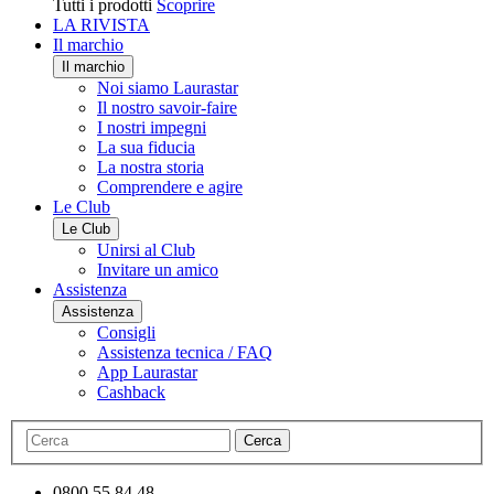
Tutti i prodotti
Scoprire
LA RIVISTA
Il marchio
Il marchio
Noi siamo Laurastar
Il nostro savoir-faire
I nostri impegni
La sua fiducia
La nostra storia
Comprendere e agire
Le Club
Le Club
Unirsi al Club
Invitare un amico
Assistenza
Assistenza
Consigli
Assistenza tecnica / FAQ
App Laurastar
Cashback
Cerca
0800 55 84 48