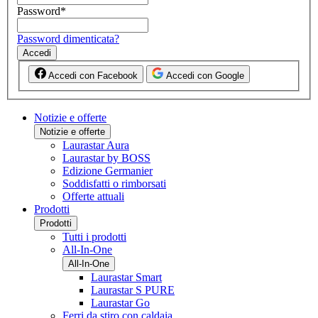
Password
*
Password dimenticata?
Accedi
Accedi con Facebook
Accedi con Google
Notizie e offerte
Notizie e offerte
Laurastar Aura
Laurastar by BOSS
Edizione Germanier
Soddisfatti o rimborsati
Offerte attuali
Prodotti
Prodotti
Tutti i prodotti
All-In-One
All-In-One
Laurastar Smart
Laurastar S PURE
Laurastar Go
Ferri da stiro con caldaia