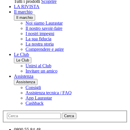
Tutti i prodotti
Scoprire
LA RIVISTA
Il marchio
Il marchio
Noi siamo Laurastar
Il nostro savoir-faire
I nostri impegni
La sua fiducia
La nostra storia
Comprendere e agire
Le Club
Le Club
Unirsi al Club
Invitare un amico
Assistenza
Assistenza
Consigli
Assistenza tecnica / FAQ
App Laurastar
Cashback
Cerca
0800 55 84 48