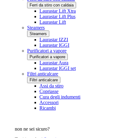
Ferri da stiro con caldaia
Laurastar Lift Xtra
Laurastar Lift Plus
Laurastar Lift
Steamers
Steamers
Laurastar IZZI
Laurastar IGGI
Purificatori a vapore
Purificatori a vapore
Laurastar Aura
Laurastar IGGI set
Filtri anticalcare
Filtri anticalcare
Assi da stiro
Copriasse
Cura degli indumenti
Accessori
Ricambi
non ne sei sicuro?