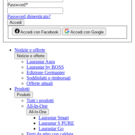
Password
*
Password dimenticata?
Accedi
Accedi con Facebook
Accedi con Google
Notizie e offerte
Notizie e offerte
Laurastar Aura
Laurastar by BOSS
Edizione Germanier
Soddisfatti o rimborsati
Offerte attuali
Prodotti
Prodotti
Tutti i prodotti
All-In-One
All-In-One
Laurastar Smart
Laurastar S PURE
Laurastar Go
Ferri da stiro con caldaia