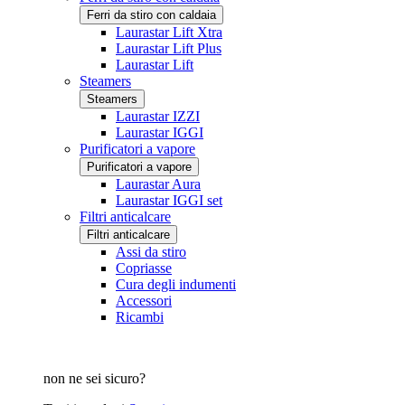
Ferri da stiro con caldaia
Laurastar Lift Xtra
Laurastar Lift Plus
Laurastar Lift
Steamers
Steamers
Laurastar IZZI
Laurastar IGGI
Purificatori a vapore
Purificatori a vapore
Laurastar Aura
Laurastar IGGI set
Filtri anticalcare
Filtri anticalcare
Assi da stiro
Copriasse
Cura degli indumenti
Accessori
Ricambi
non ne sei sicuro?