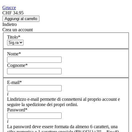
Grucce
CHF 34.95
Aggiungi al carrello
Indietro
Crea un account
Titolo
*
Nome
*
Cognome
*
E-mail
*
i
Lindirizzo e-mail permette di connettersi al proprio account e
seguire la spedizione dei propri ordini.
Password
*
i
La password deve essere formata da almeno 6 caratteri, una
cifra numerica e 1 carattere speciale ($%/()[]{}=?!!,-_*|+~#).