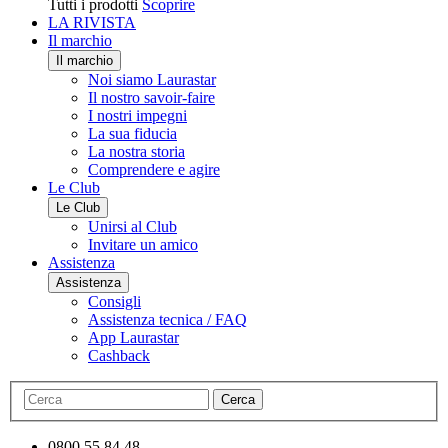
Tutti i prodotti
Scoprire
LA RIVISTA
Il marchio
Il marchio
Noi siamo Laurastar
Il nostro savoir-faire
I nostri impegni
La sua fiducia
La nostra storia
Comprendere e agire
Le Club
Le Club
Unirsi al Club
Invitare un amico
Assistenza
Assistenza
Consigli
Assistenza tecnica / FAQ
App Laurastar
Cashback
Cerca
0800 55 84 48