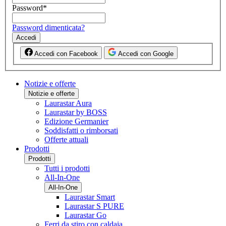
Password
*
Password dimenticata?
Accedi
Accedi con Facebook
Accedi con Google
Notizie e offerte
Notizie e offerte
Laurastar Aura
Laurastar by BOSS
Edizione Germanier
Soddisfatti o rimborsati
Offerte attuali
Prodotti
Prodotti
Tutti i prodotti
All-In-One
All-In-One
Laurastar Smart
Laurastar S PURE
Laurastar Go
Ferri da stiro con caldaia