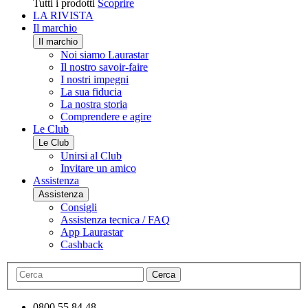
Tutti i prodotti
Scoprire
LA RIVISTA
Il marchio
Il marchio
Noi siamo Laurastar
Il nostro savoir-faire
I nostri impegni
La sua fiducia
La nostra storia
Comprendere e agire
Le Club
Le Club
Unirsi al Club
Invitare un amico
Assistenza
Assistenza
Consigli
Assistenza tecnica / FAQ
App Laurastar
Cashback
Cerca
0800 55 84 48