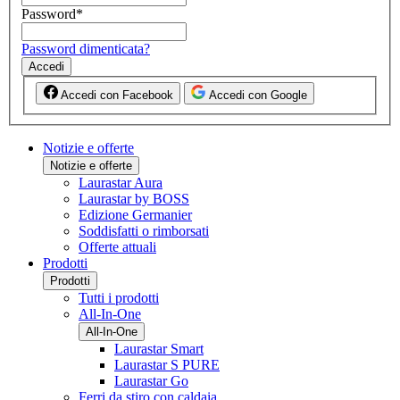
Password
*
Password dimenticata?
Accedi
Accedi con Facebook
Accedi con Google
Notizie e offerte
Notizie e offerte
Laurastar Aura
Laurastar by BOSS
Edizione Germanier
Soddisfatti o rimborsati
Offerte attuali
Prodotti
Prodotti
Tutti i prodotti
All-In-One
All-In-One
Laurastar Smart
Laurastar S PURE
Laurastar Go
Ferri da stiro con caldaia