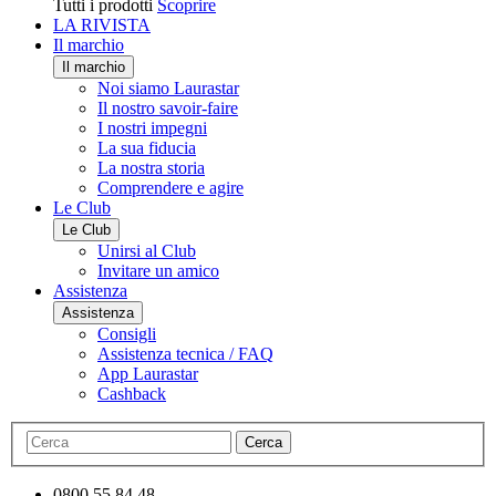
Tutti i prodotti
Scoprire
LA RIVISTA
Il marchio
Il marchio
Noi siamo Laurastar
Il nostro savoir-faire
I nostri impegni
La sua fiducia
La nostra storia
Comprendere e agire
Le Club
Le Club
Unirsi al Club
Invitare un amico
Assistenza
Assistenza
Consigli
Assistenza tecnica / FAQ
App Laurastar
Cashback
Cerca
0800 55 84 48