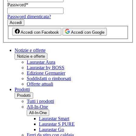
Password
*
Password dimenticata?
Accedi
Accedi con Facebook
Accedi con Google
Notizie e offerte
Notizie e offerte
Laurastar Aura
Laurastar by BOSS
Edizione Germanier
Soddisfatti o rimborsati
Offerte attuali
Prodotti
Prodotti
Tutti i prodotti
All-In-One
All-In-One
Laurastar Smart
Laurastar S PURE
Laurastar Go
Ferri da stiro con caldaia