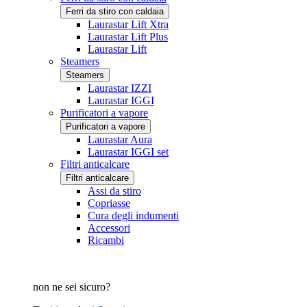
Ferri da stiro con caldaia
Laurastar Lift Xtra
Laurastar Lift Plus
Laurastar Lift
Steamers
Steamers
Laurastar IZZI
Laurastar IGGI
Purificatori a vapore
Purificatori a vapore
Laurastar Aura
Laurastar IGGI set
Filtri anticalcare
Filtri anticalcare
Assi da stiro
Copriasse
Cura degli indumenti
Accessori
Ricambi
non ne sei sicuro?