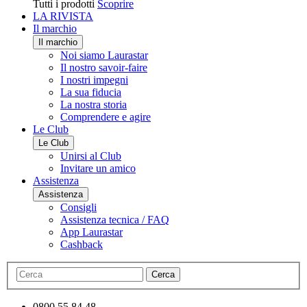
Tutti i prodotti
Scoprire
LA RIVISTA
Il marchio
Il marchio
Noi siamo Laurastar
Il nostro savoir-faire
I nostri impegni
La sua fiducia
La nostra storia
Comprendere e agire
Le Club
Le Club
Unirsi al Club
Invitare un amico
Assistenza
Assistenza
Consigli
Assistenza tecnica / FAQ
App Laurastar
Cashback
Cerca
0800 55 84 48