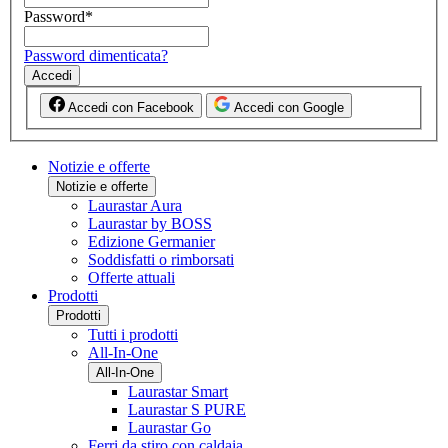
Password
*
Password dimenticata?
Accedi
Accedi con Facebook
Accedi con Google
Notizie e offerte
Notizie e offerte
Laurastar Aura
Laurastar by BOSS
Edizione Germanier
Soddisfatti o rimborsati
Offerte attuali
Prodotti
Prodotti
Tutti i prodotti
All-In-One
All-In-One
Laurastar Smart
Laurastar S PURE
Laurastar Go
Ferri da stiro con caldaia